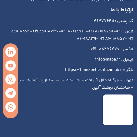
ارتباط با ما
کد پستی : 1464776411
تلفن : 021-86018760 021-86018741 021-86018736 021-86018864
021-86018857 021-86018839
فکس : 88256470-021
ایمیل : info@maba.ir
تلگرام : https://t.me/beheshtaeinlab
تهران - بزرگراه جلال آل احمد- به سمت غرب- بعد از پل آزمایش- پلاک ۱۹۳
- ساختمان بهشت آئین