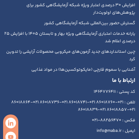
افزایش ۳۰ درصدی اعتبار ویژه شبکه آزمایشگاهی کشور برای
پژوهش‌های اولویت‌دار
گسترش حضور بین‌المللی شبکه آزمایشگاهی کشور
یارانه خدمات اعتباری آزمایشگاهی ویژه بهار و تابستان ۱۴۰۵ با افزایش ۲۵
درصدی اعلام شد
چین استانداردهای جدید آزمون‌های میکروبی محصولات آرایشی را تدوین
کرد
آشنایی با سموم قارچی (مایکوتوکسین‌ها) در مواد غذایی
ارتباط با ما
کد پستی : 1464776411
تلفن : 021-86018760 021-86018741 021-86018736 021-86018864
021-86018857 021-86018839
فکس : 88256470-021
ایمیل : info@maba.ir