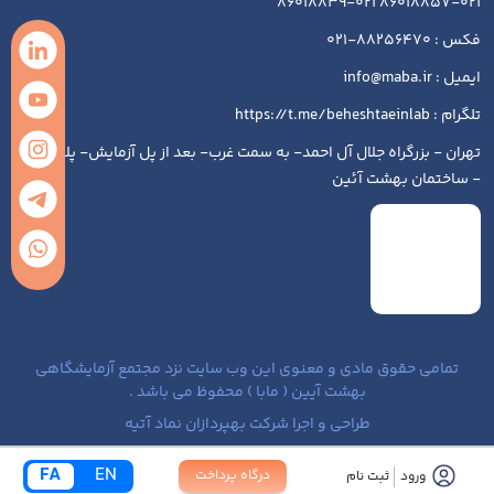
021-86018857 021-86018839
فکس : 88256470-021
ایمیل : info@maba.ir
تلگرام : https://t.me/beheshtaeinlab
تهران - بزرگراه جلال آل احمد- به سمت غرب- بعد از پل آزمایش- پلاک ۱۹۳
- ساختمان بهشت آئین
تمامی حقوق مادی و معنوی این وب سایت نزد مجتمع آزمایشگاهی
بهشت آیین ( مابا ) محفوظ می باشد .
طراحی و اجرا شرکت بهپردازان نماد آتیه
FA
EN
درگاه پرداخت
ورود
ثبت نام