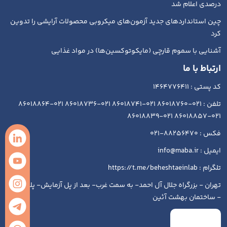
درصدی اعلام شد
چین استانداردهای جدید آزمون‌های میکروبی محصولات آرایشی را تدوین
کرد
آشنایی با سموم قارچی (مایکوتوکسین‌ها) در مواد غذایی
ارتباط با ما
کد پستی : 1464776411
تلفن : 021-86018760 021-86018741 021-86018736 021-86018864
021-86018857 021-86018839
فکس : 88256470-021
ایمیل : info@maba.ir
تلگرام : https://t.me/beheshtaeinlab
تهران - بزرگراه جلال آل احمد- به سمت غرب- بعد از پل آزمایش- پلاک ۱۹۳
- ساختمان بهشت آئین