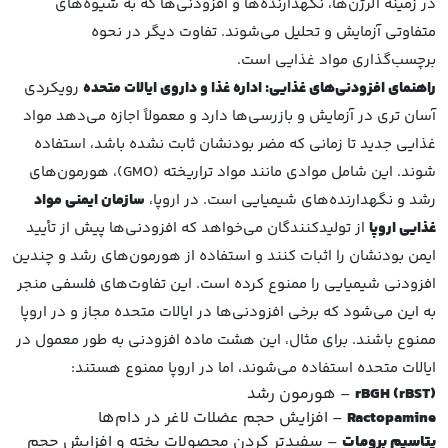
در زمینه آلرژن‌ها، نگهدارنده‌ها و افزودنی‌ها که به شیوه‌های
متفاوتی آزمایش و تحلیل می‌شوند. تفاوت دیگر در نحوه
برچسب‌گذاری مواد غذایی است.
راهنمای افزودنی‌های غذایی: اداره غذا و داروی ایالات متحده
رویکردی
آسان تری در آزمایش و بازرسی‌ها دارد و معمولاً اجازه می‌دهد مواد
غذایی جدید تا زمانی که مضر بودنشان ثابت نشده باشد، استفاده
شوند. این شامل موادی مانند مواد تراریخته (GMO)، هورمون‌های
رشد و نگهدارنده‌های شیمیایی است. در اروپا،
سازمان ایمنی مواد
غذایی اروپا
از تولیدکنندگان می‌خواهد که افزودنی‌ها پیش از تأیید
ایمن بودنشان را اثبات کنند و استفاده از هورمون‌های رشد و چندین
افزودنی شیمیایی را ممنوع کرده است. این تفاوت‌های فلسفی منجر
به این می‌شود که برخی افزودنی‌ها در ایالات متحده مجاز و در اروپا
ممنوع باشند. برای مثال، این هشت ماده افزودنی به طور معمول در
ایالات متحده استفاده می‌شوند، اما در اروپا ممنوع هستند:
rBGH (rBST)
– هورمون رشد
Ractopamine
– افزایش حجم عضلات لاغر در دام‌ها
پتاسیم برومات
– سفیدتر کردن محصولات پخته و افزایش حجم