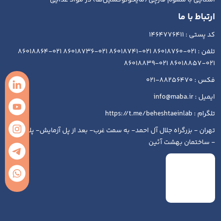
آشنایی با سموم قارچی (مایکوتوکسین‌ها) در مواد غذایی
ارتباط با ما
کد پستی : 1464776411
تلفن : 021-86018760 021-86018741 021-86018736 021-86018864
021-86018857 021-86018839
فکس : 88256470-021
ایمیل : info@maba.ir
تلگرام : https://t.me/beheshtaeinlab
تهران - بزرگراه جلال آل احمد- به سمت غرب- بعد از پل آزمایش- پلاک ۱۹۳
- ساختمان بهشت آئین