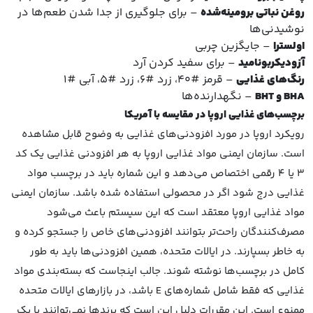
روغن نباتی برومینه‌شده
– برای جلوگیری از جدا شدن طعم‌ها در
نوشیدنی‌ها
اولسترا
– جایگزین چربی
آزودیکربونامید
– برای سفید کردن آرد
رنگ‌های غذایی
– قرمز #40، زرد #6، زرد #5، آبی #1
BHA
و
BHT
– نگهدارنده‌ها
برچسب‌های غذایی اروپا در مقایسه با آمریکا
رویکرد اروپا در مورد افزودنی‌های غذایی به وضوح قابل مشاهده
است. سازمان ایمنی مواد غذایی اروپا به هر افزودنی غذایی یک کد
3 یا 4 رقمی اختصاص می‌دهد و این شماره باید در برچسب مواد
غذایی درج شود اگر در محصولی استفاده شده باشد. سازمان ایمنی
مواد غذایی اروپا معتقد است که این سیستم باعث می‌شود
مصرف‌کنندگان راحت‌تر بتوانند افزودنی‌های خاص را جستجو کرده و
به خاطر بسپارند. در ایالات متحده، همین افزودنی‌ها باید به طور
کامل در برچسب‌ها نوشته شوند. جالب اینجاست که بسته‌بندی مواد
غذایی که فقط شامل شماره‌های E باشد، در بازارهای ایالات متحده
ممنوع است. این مقررات دلیل این است که برندها نمی‌توانند با یک