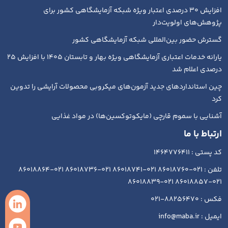
افزایش ۳۰ درصدی اعتبار ویژه شبکه آزمایشگاهی کشور برای
پژوهش‌های اولویت‌دار
گسترش حضور بین‌المللی شبکه آزمایشگاهی کشور
یارانه خدمات اعتباری آزمایشگاهی ویژه بهار و تابستان ۱۴۰۵ با افزایش ۲۵
درصدی اعلام شد
چین استانداردهای جدید آزمون‌های میکروبی محصولات آرایشی را تدوین
کرد
آشنایی با سموم قارچی (مایکوتوکسین‌ها) در مواد غذایی
ارتباط با ما
کد پستی : 1464776411
تلفن : 021-86018760 021-86018741 021-86018736 021-86018864
021-86018857 021-86018839
فکس : 88256470-021
ایمیل : info@maba.ir