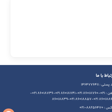
تباط با ما
ستی : 1464776411
تلفن : 021-86018760 021-86018741 021-86018736 021-
86018864 021-86018857 021-86
 88256470-021