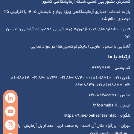
گسترش حضور بین‌المللی شبکه آزمایشگاهی کشور
یارانه خدمات اعتباری آزمایشگاهی ویژه بهار و تابستان ۱۴۰۵ با افزایش ۲۵
درصدی اعلام شد
چین استانداردهای جدید آزمون‌های میکروبی محصولات آرایشی را تدوین
کرد
آشنایی با سموم قارچی (مایکوتوکسین‌ها) در مواد غذایی
ارتباط با ما
کد پستی : 1464776411
تلفن : 021-86018760 021-86018741 021-86018736 021-86018864
021-86018857 021-86018839
فکس : 88256470-021
ایمیل : info@maba.ir
تلگرام : https://t.me/beheshtaeinlab
تهران - بزرگراه جلال آل احمد- به سمت غرب- بعد از پل آزمایش- پلاک ۱۹۳
- ساختمان بهشت آئین