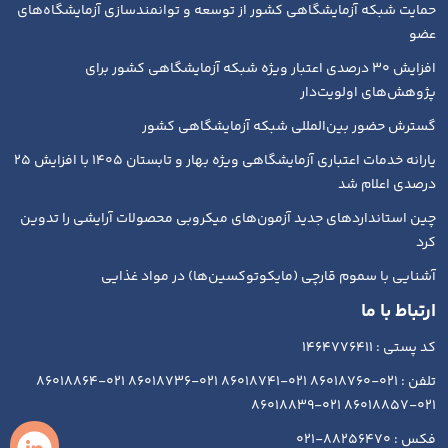
حمایت شبکه آزمایشگاهی کشور از توسعه و توانمندسازی آزمایشگاه‌های
عضو
افزایش ۳۰ درصدی اعتبار ویژه شبکه آزمایشگاهی کشور برای
پژوهش‌های اولویت‌دار
گسترش حضور بین‌المللی شبکه آزمایشگاهی کشور
یارانه خدمات اعتباری آزمایشگاهی ویژه بهار و تابستان ۱۴۰۵ با افزایش ۲۵
درصدی اعلام شد
چین استانداردهای جدید آزمون‌های میکروبی محصولات آرایشی را تدوین
کرد
آشنایی با سموم قارچی (مایکوتوکسین‌ها) در مواد غذایی
ارتباط با ما
کد پستی : 1464776411
تلفن : 021-86018760 021-86018741 021-86018736 021-86018864
021-86018857 021-86018839
فکس : 88256470-021