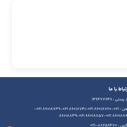
تباط با ما
ستی : 1464776411
تلفن : 021-86018760 021-86018741 021-86018736 021-
86018864 021-86018857 021-86
 88256470-021