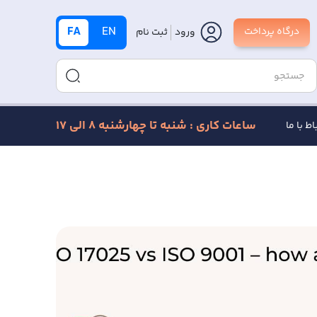
FA
EN
درگاه پرداخت
ورود
ثبت نام
ساعات کاری : شنبه تا چهارشنبه 8 الی 17
اط با ما