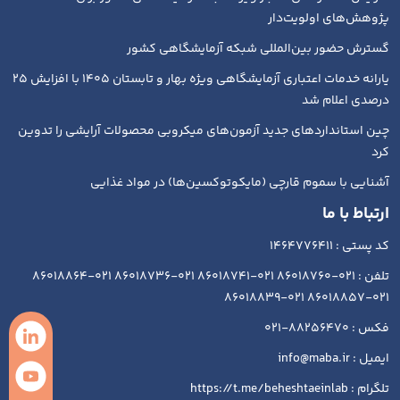
پژوهش‌های اولویت‌دار
گسترش حضور بین‌المللی شبکه آزمایشگاهی کشور
یارانه خدمات اعتباری آزمایشگاهی ویژه بهار و تابستان ۱۴۰۵ با افزایش ۲۵
درصدی اعلام شد
چین استانداردهای جدید آزمون‌های میکروبی محصولات آرایشی را تدوین
کرد
آشنایی با سموم قارچی (مایکوتوکسین‌ها) در مواد غذایی
ارتباط با ما
کد پستی : 1464776411
تلفن : 021-86018760 021-86018741 021-86018736 021-86018864
021-86018857 021-86018839
فکس : 88256470-021
ایمیل : info@maba.ir
تلگرام : https://t.me/beheshtaeinlab