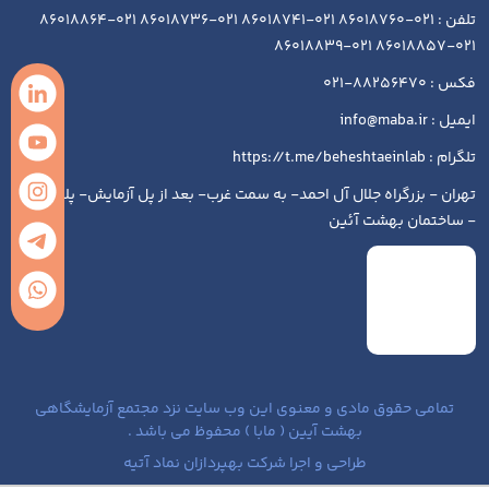
تلفن : 021-86018760 021-86018741 021-86018736 021-86018864
021-86018857 021-86018839
فکس : 88256470-021
ایمیل : info@maba.ir
تلگرام : https://t.me/beheshtaeinlab
تهران - بزرگراه جلال آل احمد- به سمت غرب- بعد از پل آزمایش- پلاک ۱۹۳
- ساختمان بهشت آئین
تمامی حقوق مادی و معنوی این وب سایت نزد مجتمع آزمایشگاهی
بهشت آیین ( مابا ) محفوظ می باشد .
طراحی و اجرا شرکت بهپردازان نماد آتیه