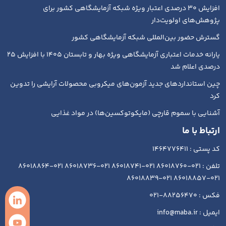
افزایش ۳۰ درصدی اعتبار ویژه شبکه آزمایشگاهی کشور برای
پژوهش‌های اولویت‌دار
گسترش حضور بین‌المللی شبکه آزمایشگاهی کشور
یارانه خدمات اعتباری آزمایشگاهی ویژه بهار و تابستان ۱۴۰۵ با افزایش ۲۵
درصدی اعلام شد
چین استانداردهای جدید آزمون‌های میکروبی محصولات آرایشی را تدوین
کرد
آشنایی با سموم قارچی (مایکوتوکسین‌ها) در مواد غذایی
ارتباط با ما
کد پستی : 1464776411
تلفن : 021-86018760 021-86018741 021-86018736 021-86018864
021-86018857 021-86018839
فکس : 88256470-021
ایمیل : info@maba.ir