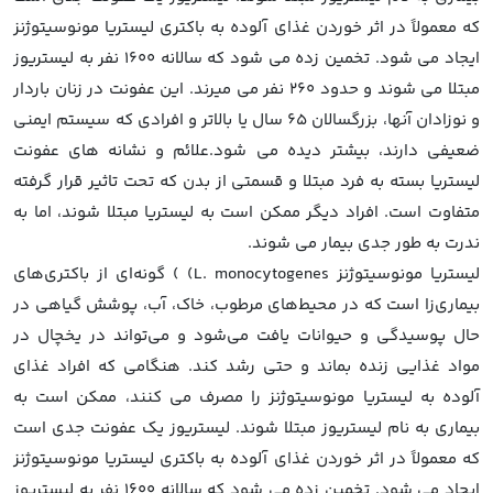
که معمولاً در اثر خوردن غذای آلوده به باکتری لیستریا مونوسیتوژنز
ایجاد می شود. تخمین زده می شود که سالانه 1600 نفر به لیستریوز
مبتلا می شوند و حدود 260 نفر می میرند. این عفونت در زنان باردار
و نوزادان آنها، بزرگسالان 65 سال یا بالاتر و افرادی که سیستم ایمنی
ضعیفی دارند، بیشتر دیده می شود.علائم و نشانه های عفونت
لیستریا بسته به فرد مبتلا و قسمتی از بدن که تحت تاثیر قرار گرفته
متفاوت است. افراد دیگر ممکن است به لیستریا مبتلا شوند، اما به
ندرت به طور جدی بیمار می شوند.
لیستریا مونوسیتوژنز L. monocytogenes) ) گونه‌ای از باکتری‌های
بیماری‌زا است که در محیط‌های مرطوب، خاک، آب، پوشش گیاهی در
حال پوسیدگی و حیوانات یافت می‌شود و می‌تواند در یخچال در
مواد غذایی زنده بماند و حتی رشد کند. هنگامی که افراد غذای
آلوده به لیستریا مونوسیتوژنز را مصرف می کنند، ممکن است به
بیماری به نام لیستریوز مبتلا شوند. لیستریوز یک عفونت جدی است
که معمولاً در اثر خوردن غذای آلوده به باکتری لیستریا مونوسیتوژنز
ایجاد می شود. تخمین زده می شود که سالانه 1600 نفر به لیستریوز