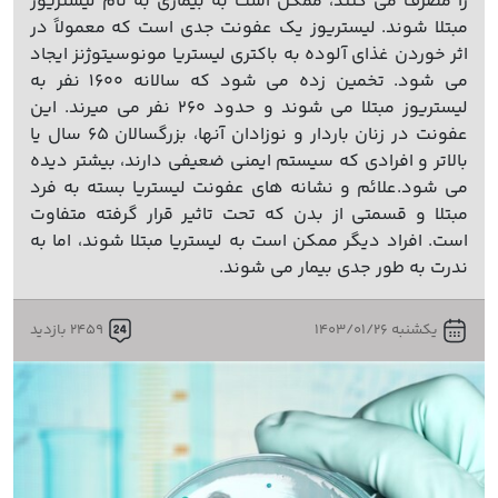
را مصرف می کنند، ممکن است به بیماری به نام لیستریوز
مبتلا شوند. لیستریوز یک عفونت جدی است که معمولاً در
اثر خوردن غذای آلوده به باکتری لیستریا مونوسیتوژنز ایجاد
می شود. تخمین زده می شود که سالانه 1600 نفر به
لیستریوز مبتلا می شوند و حدود 260 نفر می میرند. این
عفونت در زنان باردار و نوزادان آنها، بزرگسالان 65 سال یا
بالاتر و افرادی که سیستم ایمنی ضعیفی دارند، بیشتر دیده
می شود.علائم و نشانه های عفونت لیستریا بسته به فرد
مبتلا و قسمتی از بدن که تحت تاثیر قرار گرفته متفاوت
است. افراد دیگر ممکن است به لیستریا مبتلا شوند، اما به
ندرت به طور جدی بیمار می شوند.
یکشنبه 1403/01/26
2459 بازدید