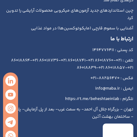
درصدی اعلام شد
چین استانداردهای جدید آزمون‌های میکروبی محصولات آرایشی را تدوین
کرد
آشنایی با سموم قارچی (مایکوتوکسین‌ها) در مواد غذایی
ارتباط با ما
کد پستی : 1464776411
تلفن : 021-86018760 021-86018741 021-86018736 021-86018864
021-86018857 021-86018839
فکس : 88256470-021
ایمیل : info@maba.ir
تلگرام : https://t.me/beheshtaeinlab
تهران - بزرگراه جلال آل احمد- به سمت غرب- بعد از پل آزمایش- پلاک ۱۹۳
- ساختمان بهشت آئین