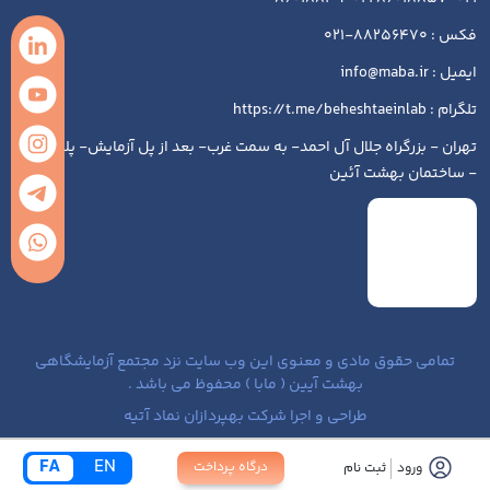
فکس : 88256470-021
ایمیل : info@maba.ir
تلگرام : https://t.me/beheshtaeinlab
تهران - بزرگراه جلال آل احمد- به سمت غرب- بعد از پل آزمایش- پلاک ۱۹۳
- ساختمان بهشت آئین
تمامی حقوق مادی و معنوی این وب سایت نزد مجتمع آزمایشگاهی
بهشت آیین ( مابا ) محفوظ می باشد .
طراحی و اجرا شرکت بهپردازان نماد آتیه
FA
EN
درگاه پرداخت
ورود
ثبت نام