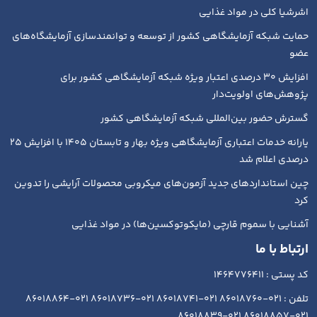
اشرشیا کلی در مواد غذایی
حمایت شبکه آزمایشگاهی کشور از توسعه و توانمندسازی آزمایشگاه‌های
عضو
افزایش ۳۰ درصدی اعتبار ویژه شبکه آزمایشگاهی کشور برای
پژوهش‌های اولویت‌دار
گسترش حضور بین‌المللی شبکه آزمایشگاهی کشور
یارانه خدمات اعتباری آزمایشگاهی ویژه بهار و تابستان ۱۴۰۵ با افزایش ۲۵
درصدی اعلام شد
چین استانداردهای جدید آزمون‌های میکروبی محصولات آرایشی را تدوین
کرد
آشنایی با سموم قارچی (مایکوتوکسین‌ها) در مواد غذایی
ارتباط با ما
کد پستی : 1464776411
تلفن : 021-86018760 021-86018741 021-86018736 021-86018864
021-86018857 021-86018839