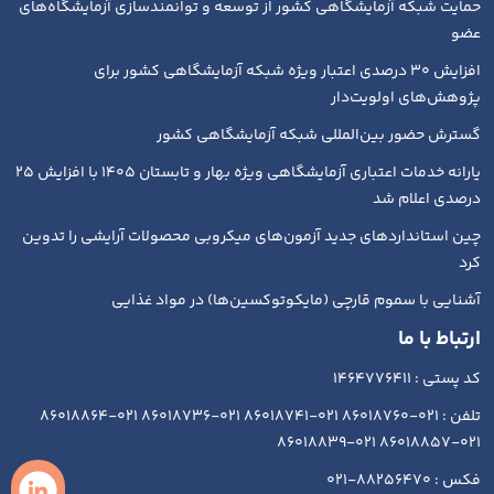
حمایت شبکه آزمایشگاهی کشور از توسعه و توانمندسازی آزمایشگاه‌های
عضو
افزایش ۳۰ درصدی اعتبار ویژه شبکه آزمایشگاهی کشور برای
پژوهش‌های اولویت‌دار
گسترش حضور بین‌المللی شبکه آزمایشگاهی کشور
یارانه خدمات اعتباری آزمایشگاهی ویژه بهار و تابستان ۱۴۰۵ با افزایش ۲۵
درصدی اعلام شد
چین استانداردهای جدید آزمون‌های میکروبی محصولات آرایشی را تدوین
کرد
آشنایی با سموم قارچی (مایکوتوکسین‌ها) در مواد غذایی
ارتباط با ما
کد پستی : 1464776411
تلفن : 021-86018760 021-86018741 021-86018736 021-86018864
021-86018857 021-86018839
فکس : 88256470-021