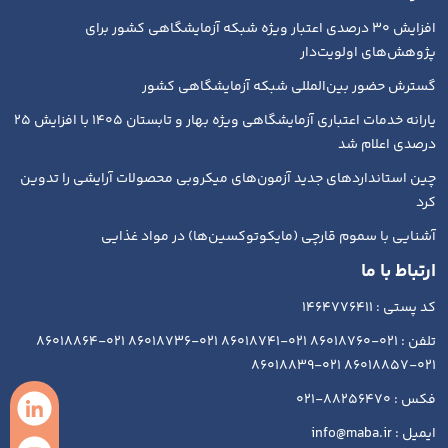
افزایش ۳۰ درصدی اعتبار ویژه شبکه آزمایشگاهی کشور برای
پژوهش‌های اولویت‌دار
گسترش حضور بین‌المللی شبکه آزمایشگاهی کشور
یارانه خدمات اعتباری آزمایشگاهی ویژه بهار و تابستان ۱۴۰۵ با افزایش ۲۵
درصدی اعلام شد
چین استانداردهای جدید آزمون‌های میکروبی محصولات آرایشی را تدوین
کرد
آشنایی با سموم قارچی (مایکوتوکسین‌ها) در مواد غذایی
ارتباط با ما
کد پستی : 1464776411
تلفن : 021-86018760 021-86018741 021-86018736 021-86018864
021-86018857 021-86018839
فکس : 88256470-021
ایمیل : info@maba.ir