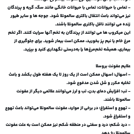
- تماس با حیوانات: تماس با حیوانات خانگی مانند سگ، گربه و پرندگان
نیز می‌تواند باعث انتقال باکتری سالمونلا شود
.
جوجه ها و سایر طیور
زنده می توانند ناقل باکتری سالمونلا باشند
.
این میکروب ها می توانند از پرندگان به تخم آنها سرایت کنند. اگر تخم
مرغ خام یا نیم پز بخورید، ممکن است بیمار شوید. برای جلوگیری از
بیماری، همیشه تخم‌مرغ‌ها را به‌درستی نگهداری کنید و بپزید.
علایم عفونت بروسلا
- اسهال: اسهال ممکن است از یک روز تا یک هفته طول بکشد و باعث
تخلیه مکرر و شل شدن مدفوع شود
.
- تب: افزایش دمای بدن، تب و لرز می‌توانند علائمی دیگر از عفونت
سالمونلا باشند
.
- تهوع و استفراغ: در برخی از موارد، عفونت سالمونلا می‌تواند باعث تهوع
و استفراغ شود
.
- درد شکم: درد و سفتی در منطقه شکم نیز ممکن است به علت عفونت
سالمونلا رخ دهد