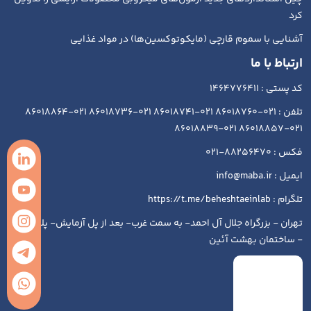
کرد
آشنایی با سموم قارچی (مایکوتوکسین‌ها) در مواد غذایی
ارتباط با ما
کد پستی : 1464776411
تلفن : 021-86018760 021-86018741 021-86018736 021-86018864
021-86018857 021-86018839
فکس : 88256470-021
ایمیل : info@maba.ir
تلگرام : https://t.me/beheshtaeinlab
تهران - بزرگراه جلال آل احمد- به سمت غرب- بعد از پل آزمایش- پلاک ۱۹۳
- ساختمان بهشت آئین