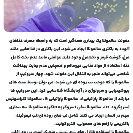
عفونت سالمونلا یک بیماری همه‌گیر است که به واسطه مصرف غذاهای
آلوده به باکتری سالمونلا ایجاد می‌شود. این باکتری در غذاهایی مانند
مرغ، گوشت قرمز و تخم‌مرغ وجود دارد. عواملی مانند عدم پخت کامل
غذا، استفاده از مواد غذایی غیرسالم و همچنین عدم رعایت بهداشت
شخصی می‌تواند منجر به انتقال این عفونت شود
.
چهار سروتیپ از
سالمونلا را که موجب تب روده ای می شوند، می توان توسط تست های
بیوشیمیایی و سرولوژی در آزمایشگاه شناسایی کرد. این سروتیپ ها
عبارتند از
سالمونلا پاراتیفی
A
،
سالمونلا پاراتیفی
B
،
سالمونلا کلراسوئیس
(
سروگروه
C1
)،
سالمونلا تیفی
(
سروگروه
D
)
گروه سالمونلا سه بیماری
مهم در انسان ایجاد می کنند شامل تب های روده ای(تب تیفوئید)،
باکتریمی با زخم های معمولی،
انتروکولیت
.
سالمونلا با استفاده فلاژل های پری تریش، متحرک است. بر روی اغلب