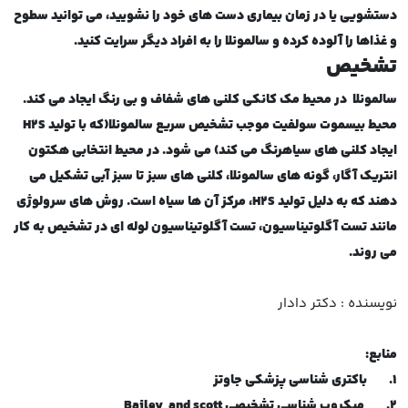
دستشویی یا در زمان بیماری دست های خود را نشویید، می توانید سطوح
و غذاها را آلوده کرده و سالمونلا را به افراد دیگر سرایت کنید.
تشخیص
سالمونلا
در محیط مک کانکی کلنی های شفاف و بی رنگ ایجاد می کند.
محیط بیسموت سولفیت موجب تشخیص سریع سالمونلا(که با تولید
H2S
ایجاد کلنی های سیاهرنگ می کند) می شود. در محیط انتخابی هکتون
انتریک آگار، گونه های سالمونلا، کلنی های سبز تا سبز آبی تشکیل می
دهند که به دلیل تولید
H2S
، مرکز آن ها سیاه است. روش های سرولوژی
مانند تست آگلوتیناسیون، تست آگلوتیناسیون لوله ای در تشخیص به کار
می روند
.
نویسنده : دکتر دادار
منابع
:
1.
باکتری شناسی پزشکی جاوتز
2.
میکروب شناسی تشخیصی
Bailey and scott