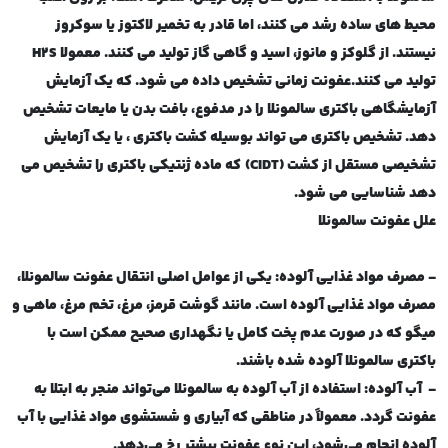
محیط های ساده رشد می کنند، اما قادر به تخمیر لاکتوز یا سوکروز
نیستند. از گلوکز و مانوز، اسید و گاهی گاز تولید می کنند. معمولا
H2S
تولید می کنند
.
عفونت زمانی تشخیص داده می شود. که یک آزمایش
آزمایشگاهی باکتری سالمونلا را در مدفوع، بافت بدن یا مایعات تشخیص
دهد. تشخیص باکتری می تواند بوسیله کشت باکتری ، یا یک آزمایش
تشخیصی مستقل از کشت (
CIDT
)
که ماده ژنتیکی باکتری را تشخیص می
دهد شناسایی می شود.
علل عفونت سالمونلا
- مصرف مواد غذایی آلوده: یکی از عوامل اصلی انتقال عفونت سالمونلا،
مصرف مواد غذایی آلوده است. مانند گوشت قرمز، مرغ، تخم مرغ، ماهی و
میگو که در صورت عدم پخت کامل یا نگهداری صحیح ممکن است با
باکتری سالمونلا آلوده شده باشند
.
-
آب آلوده: استفاده از آب آلوده به سالمونلا می‌تواند منجر به ابتلا به
عفونت گردد. معمولاً در مناطقی که آبیاری و شستشوی مواد غذایی با آب
آلوده انجام می‌شود، این نوع عفونت بیشتر رخ می‌دهد
.