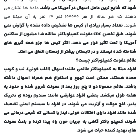
شود که شایع ترین عامل اسهال در آمریکا می باشد.
داده ها نشان می
دهند که هر ساله از هر 100000 نفر 20 نفر به آن مبتلا می
شوند.
تعداد بسیار زیادی از کیس ها تشخیص داده نشده یا گزارش نمی
شوند. طبق تخمین CDC عفونت کمپیلوباکتر سالانه 1.5 میلیون از ساکنین
آمریکا را تحت تاثیر قرار می دهد. اکثر کیس ها جزو همه گیری های
شناخته شده نیستند و در تابستان بیشتر از زمستان اتفاق می افتد.
علائم عفونت کمپیلوباکتر چیست؟
افراد مبتلا به کمپیلوباکتر علائمی مانند: اسهال (اغلب خونی)، تب و کرمپ
معده هستند. ممکن است تهوع و استفراغ هم همراه اسهال داشته
باشند. علائم معمولا دو تا پنج روز بعد از عفونت شروع شده و حدود یه
هفته طول میکشد. بعضی افراد عوارضی مانند: سندرم روده ی تحریک
پذیر، فلچ موقت و آرتریت می شوند. در افراد با سیستم ایمنی تضعیف
شده مانند افراد دارای اختلالات خونی، ایدز یا کسانی که شیمی درمانی می
شوند، کمپیلو باکتر گاهی به جریان خون راه پیدا کرده و باعث عفونت
های تهدید کننده حیات می شود.