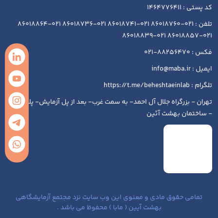
کد پستی : 1464776411
تلفن : 021-86018760 021-86018741 021-86018736 021-86018864
021-86018857 021-86018839
فکس : 88256470-021
ایمیل : info@maba.ir
تلگرام : https://t.me/beheshtaeinlab
تهران - بزرگراه جلال آل احمد- به سمت غرب- بعد از پل آزمایش- پلاک ۱۹۳
- ساختمان بهشت آئین
تمامی حقوق مادی و معنوی این وب سایت نزد مجتمع آزمایشگاهی
بهشت آیین ( مابا ) محفوظ می باشد .