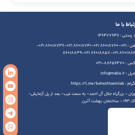
تباط با ما
ستی : 1464776411
تلفن : 021-86018760 021-86018741 021-86018736 021-
86018864 021-86018857 021-86
 88256470-021
 : info@maba.ir
https://t.me/beheshtaeinlab
ران - بزرگراه جلال آل احمد- به سمت غرب- بعد از پل آزمایش-
ساختمان بهشت آئین