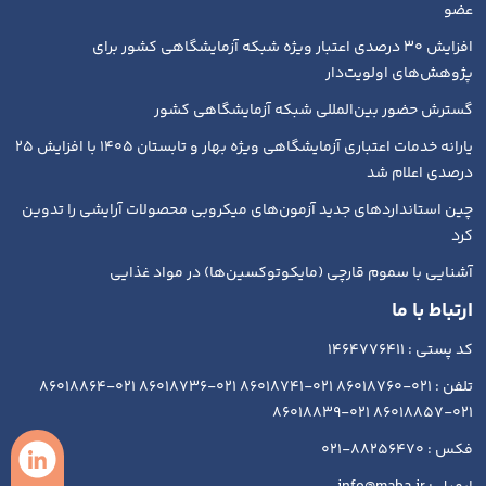
عضو
افزایش ۳۰ درصدی اعتبار ویژه شبکه آزمایشگاهی کشور برای
پژوهش‌های اولویت‌دار
گسترش حضور بین‌المللی شبکه آزمایشگاهی کشور
یارانه خدمات اعتباری آزمایشگاهی ویژه بهار و تابستان ۱۴۰۵ با افزایش ۲۵
درصدی اعلام شد
چین استانداردهای جدید آزمون‌های میکروبی محصولات آرایشی را تدوین
کرد
آشنایی با سموم قارچی (مایکوتوکسین‌ها) در مواد غذایی
ارتباط با ما
کد پستی : 1464776411
تلفن : 021-86018760 021-86018741 021-86018736 021-86018864
021-86018857 021-86018839
فکس : 88256470-021