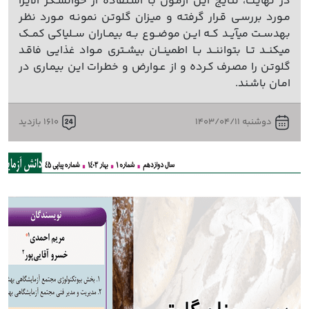
در نهایـت، نتایـج ایـن آزمـون بـا اسـتفاده از خوانشـگر الایـزا
مـورد بررسـی قـرار گرفتـه و میـزان گلوتـن نمونـه مـورد نظـر
بهدســت میآیــد کــه ایــن موضــوع بــه بیمــاران ســلیاکی کمــک
میکنــد تــا بتواننــد بــا اطمینــان بیشــتری مـواد غذایـی فاقـد
گلوتـن را مصـرف کـرده و از عـوارض و خطـرات ایـن بیمـاری در
امـان باشـند.
دوشنبه 1403/04/11
1610 بازدید