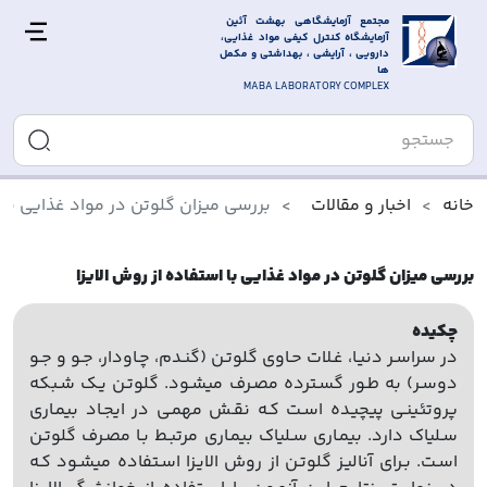
مجتمع آزمایشگاهی بهشت آئین 
آزمایشگاه کنترل کیفی مواد غذایی، 
دارویی ، آرایشی ، بهداشتی و مکمل 
ها
MABA LABORATORY COMPLEX
خانه
اخبار و مقالات
بررسی میزان گلوتن در مواد غذایی با ا
بررسی میزان گلوتن در مواد غذایی با استفاده از روش الایزا
چکیده
در سراسـر دنیـا، غـلات حـاوی گلوتـن (گنـدم، چـاودار، جـو و جـو
دوسـر) به طـور گسـترده مصـرف میشـود. گلوتـن یـک شـبکه
پروتئینـی پیچیـده اسـت کـه نقـش مهمـی در ایجـاد بیمـاری
سـلیاک دارد. بیمـاری سـلیاک بیمـاری مرتبـط بـا مصـرف گلوتـن
اسـت. بـرای آنالیـز گلوتـن از روش الایـزا اسـتفاده میشـود کـه