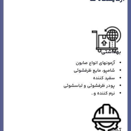
بهداشتي
آزمونهاي انواع صابون
شامپو، مايع ظرفشوئي
سفيد كننده
پودر ظرفشوئي و لباسشوئي
نرم كننده و..