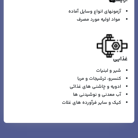
آرايشي
آزمونهاي انواع وسايل آماده
مواد اوليه مورد مصرف
غذایی
شير و لبنيات
كنسرو، ترشيجات و مربا
ادويه و چاشني هاي غذائي
آب معدني و نوشيدني ها
كيك و ساير فرآورده هاي غلات