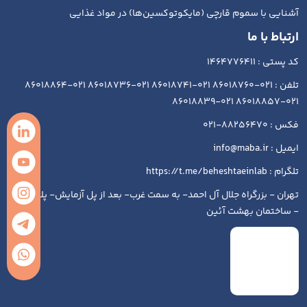
آشنایی با سموم قارچی (مایکوتوکسین‌ها) در مواد غذایی
ارتباط با ما
کد پستی : 1464776411
تلفن : 021-86018760 021-86018741 021-86018736 021-86018864
021-86018857 021-86018839
فکس : 88256470-021
ایمیل : info@maba.ir
تلگرام : https://t.me/beheshtaeinlab
تهران - بزرگراه جلال آل احمد- به سمت غرب- بعد از پل آزمایش- پلاک ۱۹۳
- ساختمان بهشت آئین