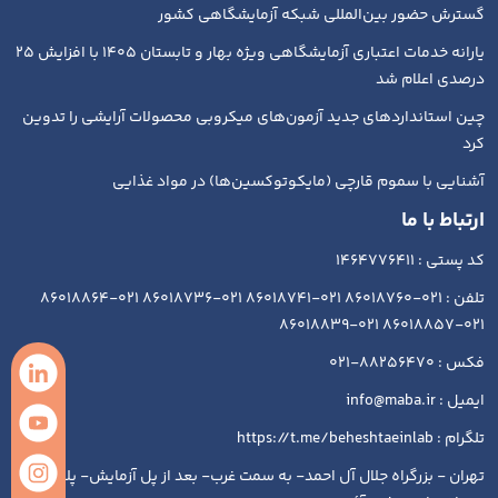
گسترش حضور بین‌المللی شبکه آزمایشگاهی کشور
یارانه خدمات اعتباری آزمایشگاهی ویژه بهار و تابستان ۱۴۰۵ با افزایش ۲۵
درصدی اعلام شد
چین استانداردهای جدید آزمون‌های میکروبی محصولات آرایشی را تدوین
کرد
آشنایی با سموم قارچی (مایکوتوکسین‌ها) در مواد غذایی
ارتباط با ما
کد پستی : 1464776411
تلفن : 021-86018760 021-86018741 021-86018736 021-86018864
021-86018857 021-86018839
فکس : 88256470-021
ایمیل : info@maba.ir
تلگرام : https://t.me/beheshtaeinlab
تهران - بزرگراه جلال آل احمد- به سمت غرب- بعد از پل آزمایش- پلاک ۱۹۳