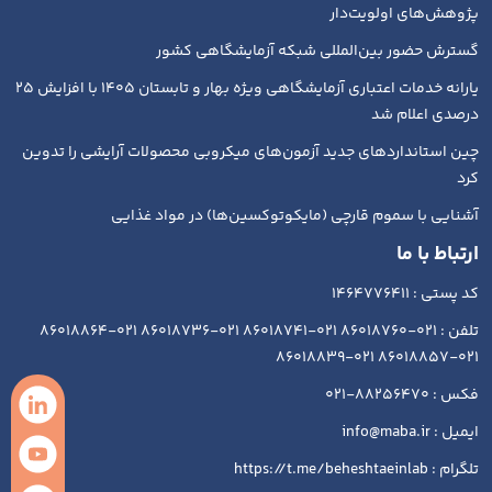
پژوهش‌های اولویت‌دار
گسترش حضور بین‌المللی شبکه آزمایشگاهی کشور
یارانه خدمات اعتباری آزمایشگاهی ویژه بهار و تابستان ۱۴۰۵ با افزایش ۲۵
درصدی اعلام شد
چین استانداردهای جدید آزمون‌های میکروبی محصولات آرایشی را تدوین
کرد
آشنایی با سموم قارچی (مایکوتوکسین‌ها) در مواد غذایی
ارتباط با ما
کد پستی : 1464776411
تلفن : 021-86018760 021-86018741 021-86018736 021-86018864
021-86018857 021-86018839
فکس : 88256470-021
ایمیل : info@maba.ir
تلگرام : https://t.me/beheshtaeinlab