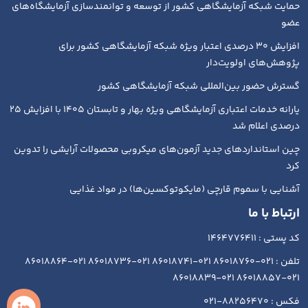
حمایت شبکه آزمایشگاهی کشور از توسعه و توانمندسازی آزمایشگاه‌های
عضو
افزایش ۳۰ درصدی اعتبار ویژه شبکه آزمایشگاهی کشور برای
پژوهش‌های اولویت‌دار
گسترش حضور بین‌المللی شبکه آزمایشگاهی کشور
یارانه خدمات اعتباری آزمایشگاهی ویژه بهار و تابستان ۱۴۰۵ با افزایش ۲۵
درصدی اعلام شد
چین استانداردهای جدید آزمون‌های میکروبی محصولات آرایشی را تدوین
کرد
آشنایی با سموم قارچی (مایکوتوکسین‌ها) در مواد غذایی
ارتباط با ما
کد پستی : 1464776411
تلفن : 021-86018760 021-86018741 021-86018736 021-86018864
021-86018857 021-86018839
فکس : 88256470-021