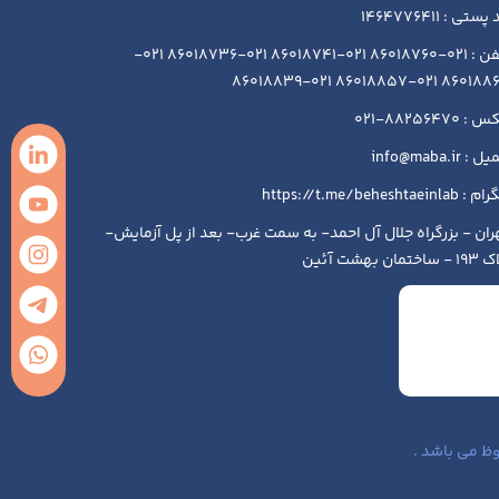
ستی : 1464776411
تلفن : 021-86018760 021-86018741 021-86018736 021-
86018864 021-86018857 021-86
 88256470-021
 : info@maba.ir
https://t.me/beheshtaeinlab
ران - بزرگراه جلال آل احمد- به سمت غرب- بعد از پل آزمایش-
ساختمان بهشت آئین
ظ می باشد .