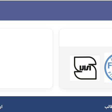
الب
ار