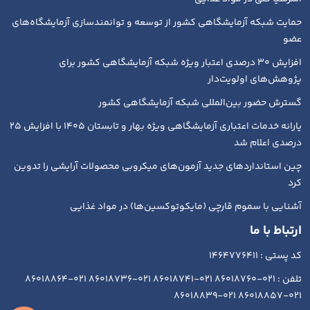
حمایت شبکه آزمایشگاهی کشور از توسعه و توانمندسازی آزمایشگاه‌های
عضو
افزایش ۳۰ درصدی اعتبار ویژه شبکه آزمایشگاهی کشور برای
پژوهش‌های اولویت‌دار
گسترش حضور بین‌المللی شبکه آزمایشگاهی کشور
یارانه خدمات اعتباری آزمایشگاهی ویژه بهار و تابستان ۱۴۰۵ با افزایش ۲۵
درصدی اعلام شد
چین استانداردهای جدید آزمون‌های میکروبی محصولات آرایشی را تدوین
کرد
آشنایی با سموم قارچی (مایکوتوکسین‌ها) در مواد غذایی
ارتباط با ما
کد پستی : 1464776411
تلفن : 021-86018760 021-86018741 021-86018736 021-86018864
021-86018857 021-86018839