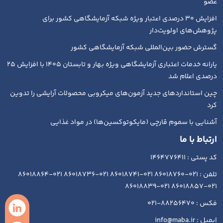
عضو
افزایش ۳۰ درصدی اعتبار ویژه شبکه آزمایشگاهی کشور برای
پژوهش‌های اولویت‌دار
گسترش حضور بین‌المللی شبکه آزمایشگاهی کشور
یارانه خدمات اعتباری آزمایشگاهی ویژه بهار و تابستان ۱۴۰۵ با افزایش ۲۵
درصدی اعلام شد
چین استانداردهای جدید آزمون‌های میکروبی محصولات آرایشی را تدوین
کرد
آشنایی با سموم قارچی (مایکوتوکسین‌ها) در مواد غذایی
ارتباط با ما
کد پستی : 1464776411
تلفن : 021-86018760 021-86018741 021-86018736 021-86018864
021-86018857 021-86018839
فکس : 88256470-021
ایمیل : info@maba.ir