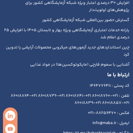
افزایش ۳۰ درصدی اعتبار ویژه شبکه آزمایشگاهی کشور برای
پژوهش‌های اولویت‌دار
گسترش حضور بین‌المللی شبکه آزمایشگاهی کشور
یارانه خدمات اعتباری آزمایشگاهی ویژه بهار و تابستان ۱۴۰۵ با افزایش ۲۵
درصدی اعلام شد
چین استانداردهای جدید آزمون‌های میکروبی محصولات آرایشی را تدوین
کرد
آشنایی با سموم قارچی (مایکوتوکسین‌ها) در مواد غذایی
ارتباط با ما
کد پستی : 1464776411
تلفن : 021-86018760 021-86018741 021-86018736 021-86018864
021-86018857 021-86018839
فکس : 88256470-021
ایمیل : info@maba.ir