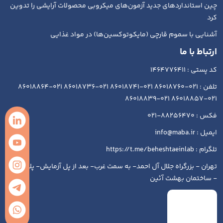
چین استانداردهای جدید آزمون‌های میکروبی محصولات آرایشی را تدوین
کرد
آشنایی با سموم قارچی (مایکوتوکسین‌ها) در مواد غذایی
ارتباط با ما
کد پستی : 1464776411
تلفن : 021-86018760 021-86018741 021-86018736 021-86018864
021-86018857 021-86018839
فکس : 88256470-021
ایمیل : info@maba.ir
تلگرام : https://t.me/beheshtaeinlab
تهران - بزرگراه جلال آل احمد- به سمت غرب- بعد از پل آزمایش- پلاک ۱۹۳
- ساختمان بهشت آئین