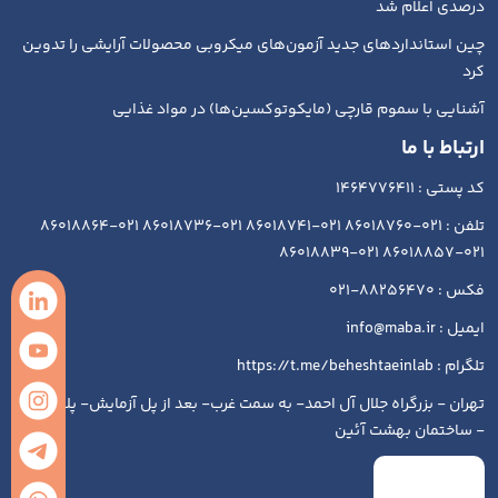
درصدی اعلام شد
چین استانداردهای جدید آزمون‌های میکروبی محصولات آرایشی را تدوین
کرد
آشنایی با سموم قارچی (مایکوتوکسین‌ها) در مواد غذایی
ارتباط با ما
کد پستی : 1464776411
تلفن : 021-86018760 021-86018741 021-86018736 021-86018864
021-86018857 021-86018839
فکس : 88256470-021
ایمیل : info@maba.ir
تلگرام : https://t.me/beheshtaeinlab
تهران - بزرگراه جلال آل احمد- به سمت غرب- بعد از پل آزمایش- پلاک ۱۹۳
- ساختمان بهشت آئین