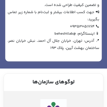
و تضمین کیفیت طراحی شده است.
📲 جهت کسب اطلاعات بیشتر و ثبت‌نام با شماره زیر تماس
بگیرید:
📞 09353051764
📱 اینستاگرام:
@beheshtlab
📍 آدرس: تهران، خیابان جلال آل احمد، نبش خیابان نصر،
ساختمان بهشت آیین، پلاک ۱۹۳
لوگوهای سازمان‌ها