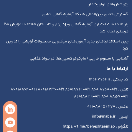
پژوهش‌های اولویت‌دار
گسترش حضور بین‌المللی شبکه آزمایشگاهی کشور
یارانه خدمات اعتباری آزمایشگاهی ویژه بهار و تابستان ۱۴۰۵ با افزایش ۲۵
درصدی اعلام شد
چین استانداردهای جدید آزمون‌های میکروبی محصولات آرایشی را تدوین
کرد
آشنایی با سموم قارچی (مایکوتوکسین‌ها) در مواد غذایی
ارتباط با ما
کد پستی : 1464776411
تلفن : 021-86018760 021-86018741 021-86018736 021-86018864
021-86018857 021-86018839
فکس : 88256470-021
ایمیل : info@maba.ir
تلگرام : https://t.me/beheshtaeinlab