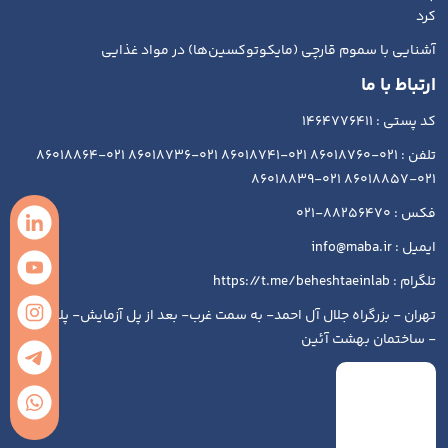
کرد
آشنایی با سموم قارچی (مایکوتوکسین‌ها) در مواد غذایی
ارتباط با ما
کد پستی : 1464776411
تلفن : 021-86018760 021-86018741 021-86018736 021-86018864
021-86018857 021-86018839
فکس : 88256470-021
ایمیل : info@maba.ir
تلگرام : https://t.me/beheshtaeinlab
تهران - بزرگراه جلال آل احمد- به سمت غرب- بعد از پل آزمایش- پلاک ۱۹۳
- ساختمان بهشت آئین