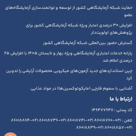
حمایت شبکه آزمایشگاهی کشور از توسعه و توانمندسازی آزمایشگاه‌های
عضو
افزایش ۳۰ درصدی اعتبار ویژه شبکه آزمایشگاهی کشور برای
پژوهش‌های اولویت‌دار
گسترش حضور بین‌المللی شبکه آزمایشگاهی کشور
یارانه خدمات اعتباری آزمایشگاهی ویژه بهار و تابستان ۱۴۰۵ با افزایش ۲۵
درصدی اعلام شد
چین استانداردهای جدید آزمون‌های میکروبی محصولات آرایشی را تدوین
کرد
آشنایی با سموم قارچی (مایکوتوکسین‌ها) در مواد غذایی
ارتباط با ما
کد پستی : 1464776411
تلفن : 021-86018760 021-86018741 021-86018736 021-86018864
021-86018857 021-86018839