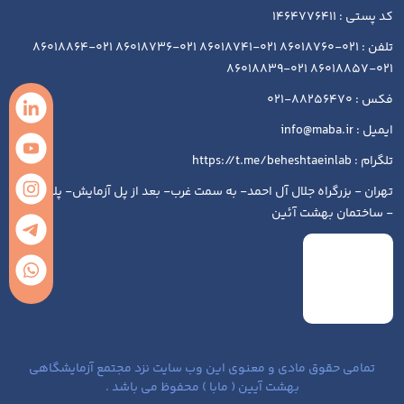
کد پستی : 1464776411
تلفن : 021-86018760 021-86018741 021-86018736 021-86018864
021-86018857 021-86018839
فکس : 88256470-021
ایمیل : info@maba.ir
تلگرام : https://t.me/beheshtaeinlab
تهران - بزرگراه جلال آل احمد- به سمت غرب- بعد از پل آزمایش- پلاک ۱۹۳
- ساختمان بهشت آئین
تمامی حقوق مادی و معنوی این وب سایت نزد مجتمع آزمایشگاهی
بهشت آیین ( مابا ) محفوظ می باشد .